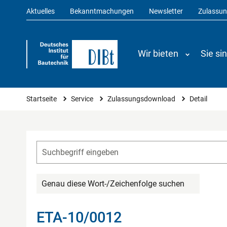
Aktuelles
Bekanntmachungen
Newsletter
Zulassu
Wir bieten
Sie si
Sie sind hier
Startseite
Service
Zulassungsdownload
Detail
Genau diese Wort-/Zeichenfolge suchen
ETA-10/0012