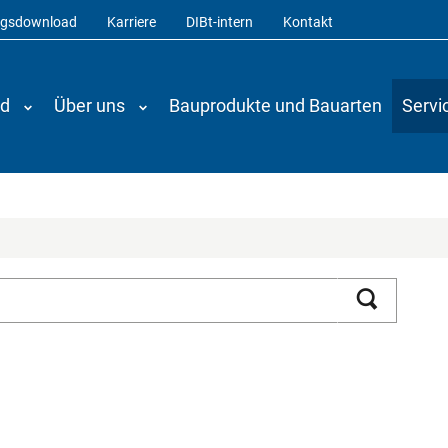
ngsdownload
Karriere
DIBt-intern
Kontakt
nd
Über uns
Bauprodukte und Bauarten
Servi
Suchen