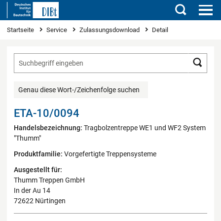
Suchen
Sie sind hier
Startseite
Service
Zulassungsdownload
Detail
Such
Genau diese Wort-/Zeichenfolge suchen
ETA-10/0094
Handelsbezeichnung:
Tragbolzentreppe WE1 und WF2 System
"Thumm"
Produktfamilie:
Vorgefertigte Treppensysteme
Ausgestellt für:
Thumm Treppen GmbH
In der Au 14
72622 Nürtingen