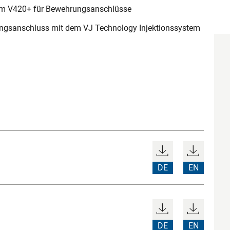
em V420+ für Bewehrungsanschlüsse
ungsanschluss mit dem VJ Technology Injektionssystem
DE
EN
DE
EN