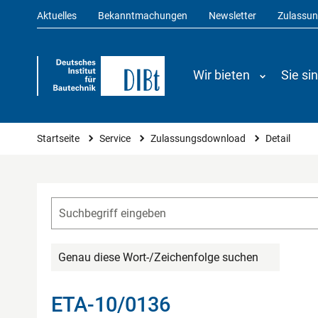
Aktuelles
Bekanntmachungen
Newsletter
Zulassu
Wir bieten
Sie si
Sie sind hier
Startseite
Service
Zulassungsdownload
Detail
Genau diese Wort-/Zeichenfolge suchen
ETA-10/0136