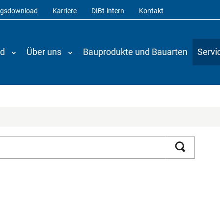
ngsdownload
Karriere
DIBt-intern
Kontakt
nd
Über uns
Bauprodukte und Bauarten
Servi
Suchen