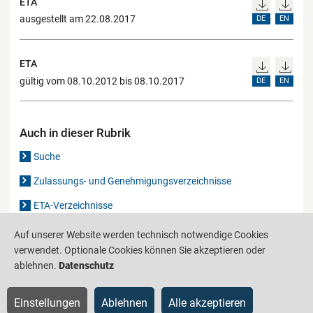
ETA
ausgestellt am 22.08.2017
DE
EN
ETA
gültig vom 08.10.2012 bis 08.10.2017
DE
EN
Auch in dieser Rubrik
Suche
Zulassungs- und Genehmigungsverzeichnisse
ETA-Verzeichnisse
Gutachten-Verzeichnis
Auf unserer Website werden technisch notwendige Cookies
verwendet. Optionale Cookies können Sie akzeptieren oder
ablehnen.
Datenschutz
Produktinformationsstelle für das Bauwesen
IS-ARGEBAU
Einstellungen
Ablehnen
Alle akzeptieren
Barrierefreiheit
Datenschutz
Impressum
Sitemap