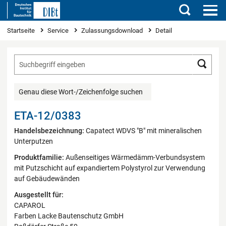
Suchen
Sie sind hier
Startseite
Service
Zulassungsdownload
Detail
Such
Genau diese Wort-/Zeichenfolge suchen
ETA-12/0383
Handelsbezeichnung:
Capatect WDVS "B" mit mineralischen
Unterputzen
Produktfamilie:
Außenseitiges Wärmedämm-Verbundsystem
mit Putzschicht auf expandiertem Polystyrol zur Verwendung
auf Gebäudewänden
Ausgestellt für:
CAPAROL
Farben Lacke Bautenschutz GmbH