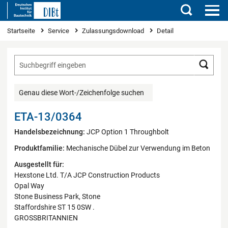
Suchen
Sie sind hier
Startseite
Service
Zulassungsdownload
Detail
Such
Genau diese Wort-/Zeichenfolge suchen
ETA-13/0364
Handelsbezeichnung:
JCP Option 1 Throughbolt
Produktfamilie:
Mechanische Dübel zur Verwendung im Beton
Ausgestellt für:
Hexstone Ltd. T/A JCP Construction Products
Opal Way
Stone Business Park, Stone
Staffordshire ST 15 0SW .
GROSSBRITANNIEN