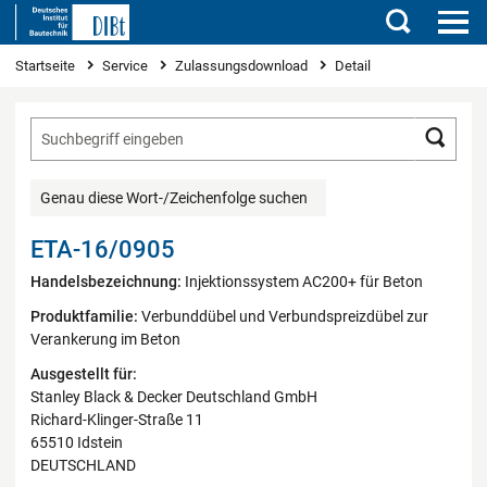
Suchen
Sie sind hier
Startseite
Service
Zulassungsdownload
Detail
Such
Genau diese Wort-/Zeichenfolge suchen
ETA-16/0905
Handelsbezeichnung:
Injektionssystem AC200+ für Beton
Produktfamilie:
Verbunddübel und Verbundspreizdübel zur
Verankerung im Beton
Ausgestellt für:
Stanley Black & Decker Deutschland GmbH
Richard-Klinger-Straße 11
65510 Idstein
DEUTSCHLAND