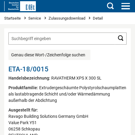
Suchen
Sie sind hier
Startseite
Service
Zulassungsdownload
Detail
Such
Genau diese Wort-/Zeichenfolge suchen
ETA-18/0015
Handelsbezeichnung:
RAVATHERM XPS X 300 SL
Produktfamilie:
Extrudergeschäumte Polystyrolschaumplatten
als lastabtragende Schicht und/oder Wärmedämmung
außerhalb der Abdichtung
Ausgestellt für:
Ravago Building Solutions Germany GmbH
Value Park Y51
06258 Schkopau