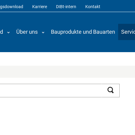
ngsdownload
Karriere
DIBt-intern
Kontakt
nd
Über uns
Bauprodukte und Bauarten
Servi
Suchen