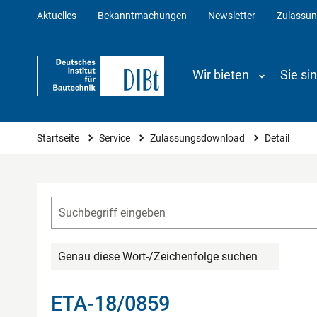
Aktuelles
Bekanntmachungen
Newsletter
Zulassu
Wir bieten
Sie si
Sie sind hier
Startseite
Service
Zulassungsdownload
Detail
Genau diese Wort-/Zeichenfolge suchen
ETA-18/0859