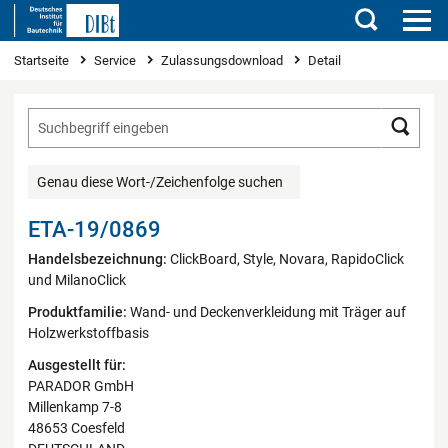
Suchen
Sie sind hier
Startseite
Service
Zulassungsdownload
Detail
Such
Genau diese Wort-/Zeichenfolge suchen
ETA-19/0869
Handelsbezeichnung:
ClickBoard, Style, Novara, RapidoClick
und MilanoClick
Produktfamilie:
Wand- und Deckenverkleidung mit Träger auf
Holzwerkstoffbasis
Ausgestellt für:
PARADOR GmbH
Millenkamp 7-8
48653 Coesfeld