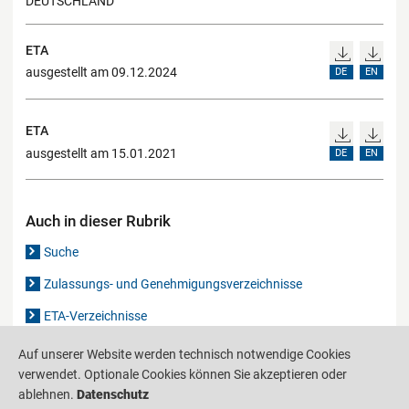
DEUTSCHLAND
ETA
ausgestellt am 09.12.2024
DE
EN
ETA
ausgestellt am 15.01.2021
DE
EN
Auch in dieser Rubrik
Suche
Zulassungs- und Genehmigungsverzeichnisse
ETA-Verzeichnisse
Gutachten-Verzeichnis
Auf unserer Website werden technisch notwendige Cookies
verwendet. Optionale Cookies können Sie akzeptieren oder
ablehnen.
Datenschutz
Produktinformationsstelle für das Bauwesen
IS-ARGEBAU