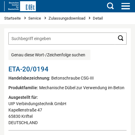
Suchen
Sie sind hier
Startseite
Service
Zulassungsdownload
Detail
Such
Genau diese Wort-/Zeichenfolge suchen
ETA-20/0194
Handelsbezeichnung:
Betonschraube CSG-III
Produktfamilie:
Mechanische Dübel zur Verwendung im Beton
Ausgestellt für:
UIP Verbindungstechnik GmbH
Kapellenstraße 47
65830 Kriftel
DEUTSCHLAND