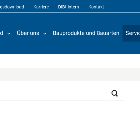
ngsdownload
Karriere
DIBt-intern
Kontakt
nd
Über uns
Bauprodukte und Bauarten
Servi
Suchen