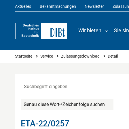
Aktuelles
Bekanntmachungen
Newsletter
Zulassu
Wir bieten
Sie si
Sie sind hier
Startseite
Service
Zulassungsdownload
Detail
Genau diese Wort-/Zeichenfolge suchen
ETA-22/0257