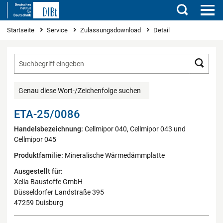
Suchen
Sie sind hier
Startseite
Service
Zulassungsdownload
Detail
Such
Genau diese Wort-/Zeichenfolge suchen
ETA-25/0086
Handelsbezeichnung:
Cellmipor 040, Cellmipor 043 und
Cellmipor 045
Produktfamilie:
Mineralische Wärmedämmplatte
Ausgestellt für:
Xella Baustoffe GmbH
Düsseldorfer Landstraße 395
47259 Duisburg