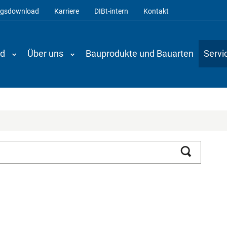
ngsdownload
Karriere
DIBt-intern
Kontakt
nd
Über uns
Bauprodukte und Bauarten
Servi
Suchen