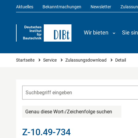
Aktuelles
Bekanntmachungen
Newsletter
Zulassu
Wir bieten
Sie si
Sie sind hier
Startseite
Service
Zulassungsdownload
Detail
Genau diese Wort-/Zeichenfolge suchen
Z-10.49-734