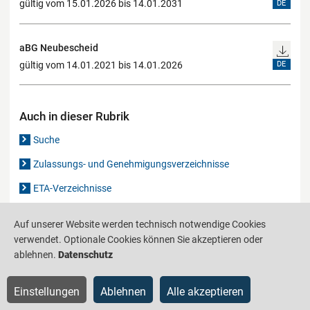
gültig vom 15.01.2026 bis 14.01.2031
DE
aBG Neubescheid
gültig vom 14.01.2021 bis 14.01.2026
DE
Auch in dieser Rubrik
Suche
Zulassungs- und Genehmigungsverzeichnisse
ETA-Verzeichnisse
Gutachten-Verzeichnis
Auf unserer Website werden technisch notwendige Cookies
verwendet. Optionale Cookies können Sie akzeptieren oder
ablehnen.
Datenschutz
Produktinformationsstelle für das Bauwesen
IS-ARGEBAU
Barrierefreiheit
Datenschutz
Impressum
Sitemap
Einstellungen
Ablehnen
Alle akzeptieren