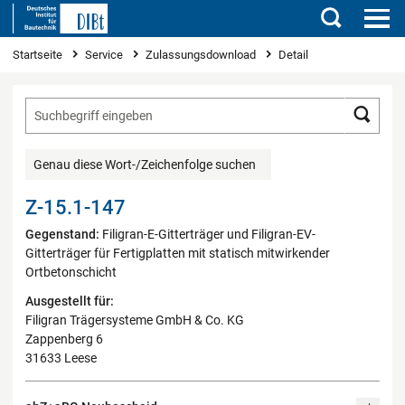
Suchen
Sie sind hier
Startseite
Service
Zulassungsdownload
Detail
Such
Genau diese Wort-/Zeichenfolge suchen
Z-15.1-147
Gegenstand:
Filigran-E-Gitterträger und Filigran-EV-
Gitterträger für Fertigplatten mit statisch mitwirkender
Ortbetonschicht
Ausgestellt für:
Filigran Trägersysteme GmbH & Co. KG
Zappenberg 6
31633 Leese