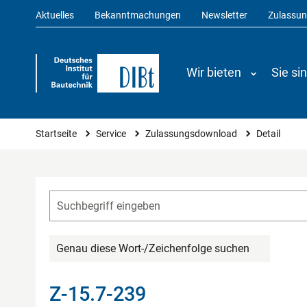
Aktuelles
Bekanntmachungen
Newsletter
Zulassu
Wir bieten
Sie si
Sie sind hier
Startseite
Service
Zulassungsdownload
Detail
Genau diese Wort-/Zeichenfolge suchen
Z-15.7-239