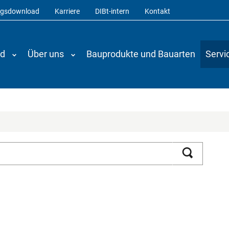
ngsdownload
Karriere
DIBt-intern
Kontakt
nd
Über uns
Bauprodukte und Bauarten
Servi
Suchen