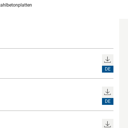
ahlbetonplatten
DE
DE