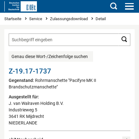
Suchen
Sie sind hier
Startseite
Service
Zulassungsdownload
Detail
Such
Genau diese Wort-/Zeichenfolge suchen
Z-19.17-1737
Gegenstand:
Rohrmanschette "Pacifyre MK II
Brandschutzmanschette"
Ausgestellt für:
J. van Walraven Holding B.V.
Industrieweg 5
3641 RK Mijdrecht
NIEDERLANDE