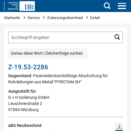
Suchen
Sie sind hier
Startseite
Service
Zulassungsdownload
Detail
Such
Genau diese Wort-/Zeichenfolge suchen
Z-19.53-2286
Gegenstand:
Feuerwiderstandsfähige Abschottung für
Rohrleitungen aus Metall "PYROTAM SH"
Ausgestellt für:
G + H Isolierung GmbH
Leuschnerstraße 2
97084 Würzburg
aBG Neubescheid