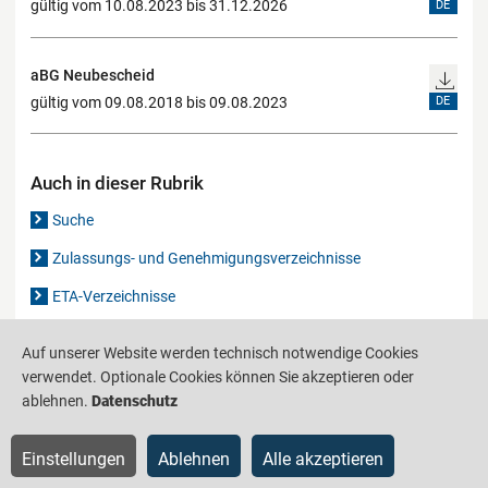
gültig vom 10.08.2023 bis 31.12.2026
DE
aBG Neubescheid
gültig vom 09.08.2018 bis 09.08.2023
DE
Auch in dieser Rubrik
Suche
Zulassungs- und Genehmigungsverzeichnisse
ETA-Verzeichnisse
Gutachten-Verzeichnis
Auf unserer Website werden technisch notwendige Cookies
verwendet. Optionale Cookies können Sie akzeptieren oder
ablehnen.
Datenschutz
Produktinformationsstelle für das Bauwesen
IS-ARGEBAU
Barrierefreiheit
Datenschutz
Impressum
Sitemap
Einstellungen
Ablehnen
Alle akzeptieren