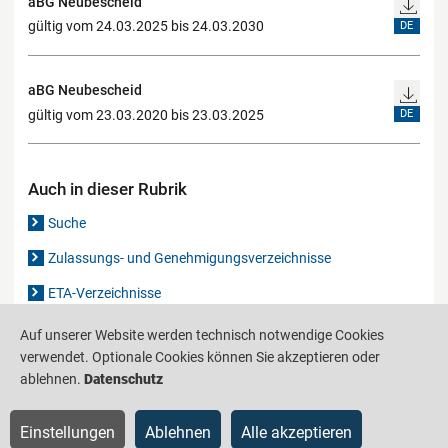
aBG Neubescheid
gültig vom 24.03.2025 bis 24.03.2030
DE
aBG Neubescheid
gültig vom 23.03.2020 bis 23.03.2025
DE
Auch in dieser Rubrik
Suche
Zulassungs- und Genehmigungsverzeichnisse
ETA-Verzeichnisse
Gutachten-Verzeichnis
Auf unserer Website werden technisch notwendige Cookies
verwendet. Optionale Cookies können Sie akzeptieren oder
ablehnen.
Datenschutz
Produktinformationsstelle für das Bauwesen
IS-ARGEBAU
Einstellungen
Ablehnen
Alle akzeptieren
Barrierefreiheit
Datenschutz
Impressum
Sitemap