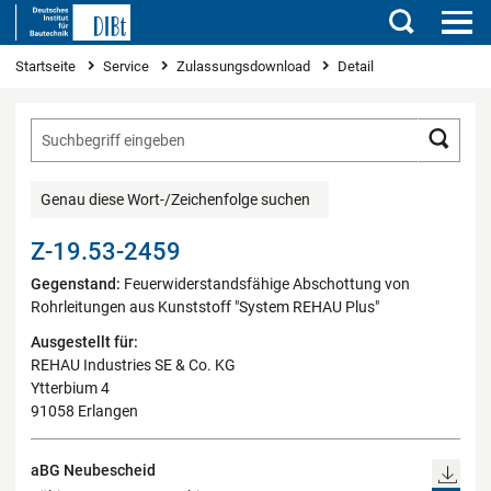
Suchen
Sie sind hier
Startseite
Service
Zulassungsdownload
Detail
Such
Genau diese Wort-/Zeichenfolge suchen
Z-19.53-2459
Gegenstand:
Feuerwiderstandsfähige Abschottung von
Rohrleitungen aus Kunststoff "System REHAU Plus"
Ausgestellt für:
REHAU Industries SE & Co. KG
Ytterbium 4
91058 Erlangen
aBG Neubescheid