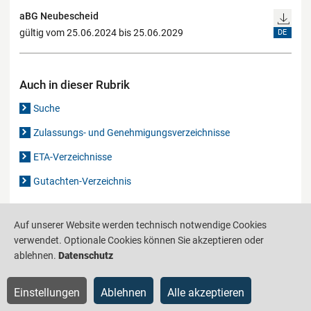
aBG Neubescheid
gültig vom 25.06.2024 bis 25.06.2029
DE
Auch in dieser Rubrik
Suche
Zulassungs- und Genehmigungsverzeichnisse
ETA-Verzeichnisse
Gutachten-Verzeichnis
Auf unserer Website werden technisch notwendige Cookies
Produktinformationsstelle für das Bauwesen
IS-ARGEBAU
verwendet. Optionale Cookies können Sie akzeptieren oder
Barrierefreiheit
Datenschutz
Impressum
Sitemap
ablehnen.
Datenschutz
Einstellungen
Ablehnen
Alle akzeptieren