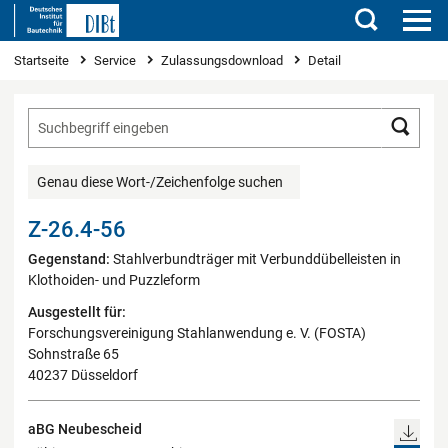
Suchen
Sie sind hier
Startseite
Service
Zulassungsdownload
Detail
Such
Genau diese Wort-/Zeichenfolge suchen
Z-26.4-56
Gegenstand:
Stahlverbundträger mit Verbunddübelleisten in
Klothoiden- und Puzzleform
Ausgestellt für:
Forschungsvereinigung Stahlanwendung e. V. (FOSTA)
Sohnstraße 65
40237 Düsseldorf
aBG Neubescheid