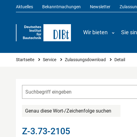
Aktuelles
Bekanntmachungen
Newsletter
Zulassu
Wir bieten
Sie si
Sie sind hier
Startseite
Service
Zulassungsdownload
Detail
Genau diese Wort-/Zeichenfolge suchen
Z-3.73-2105