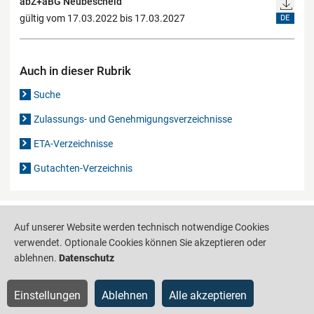
abZ+aBG Neubescheid
gültig vom 17.03.2022 bis 17.03.2027
DE
Auch in dieser Rubrik
Suche
Zulassungs- und Genehmigungsverzeichnisse
ETA-Verzeichnisse
Gutachten-Verzeichnis
Produktinformationsstelle für das Bauwesen
IS-ARGEBAU
Auf unserer Website werden technisch notwendige Cookies
verwendet. Optionale Cookies können Sie akzeptieren oder
Barrierefreiheit
Datenschutz
Impressum
Sitemap
ablehnen.
Datenschutz
Einstellungen
Ablehnen
Alle akzeptieren