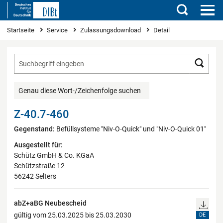
Suchen
Sie sind hier
Startseite
Service
Zulassungsdownload
Detail
Such
Genau diese Wort-/Zeichenfolge suchen
Z-40.7-460
Gegenstand:
Befüllsysteme "Niv-O-Quick" und "Niv-O-Quick 01"
Ausgestellt für:
Schütz GmbH & Co. KGaA
Schützstraße 12
56242 Selters
abZ+aBG Neubescheid
gültig vom 25.03.2025 bis 25.03.2030
DE