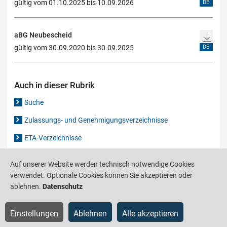
gültig vom 01.10.2025 bis 10.09.2026
DE
aBG Neubescheid
gültig vom 30.09.2020 bis 30.09.2025
DE
Auch in dieser Rubrik
Suche
Zulassungs- und Genehmigungsverzeichnisse
ETA-Verzeichnisse
Gutachten-Verzeichnis
Auf unserer Website werden technisch notwendige Cookies
verwendet. Optionale Cookies können Sie akzeptieren oder
ablehnen.
Datenschutz
Produktinformationsstelle für das Bauwesen
IS-ARGEBAU
Barrierefreiheit
Datenschutz
Impressum
Sitemap
Einstellungen
Ablehnen
Alle akzeptieren