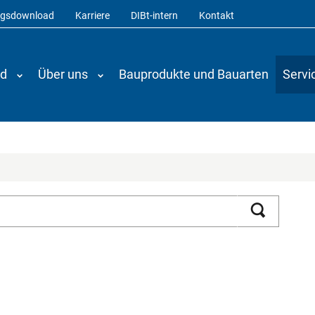
ngsdownload
Karriere
DIBt-intern
Kontakt
nd
Über uns
Bauprodukte und Bauarten
Servi
Suchen