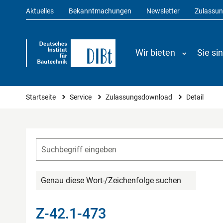
Aktuelles
Bekanntmachungen
Newsletter
Zulassu
Wir bieten
Sie si
Sie sind hier
Startseite
Service
Zulassungsdownload
Detail
Genau diese Wort-/Zeichenfolge suchen
Z-42.1-473