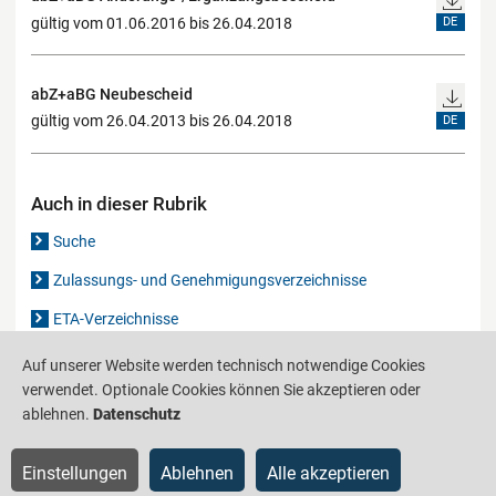
gültig vom 01.06.2016 bis 26.04.2018
DE
abZ+aBG Neubescheid
gültig vom 26.04.2013 bis 26.04.2018
DE
Auch in dieser Rubrik
Suche
Zulassungs- und Genehmigungsverzeichnisse
ETA-Verzeichnisse
Gutachten-Verzeichnis
Auf unserer Website werden technisch notwendige Cookies
verwendet. Optionale Cookies können Sie akzeptieren oder
ablehnen.
Datenschutz
Produktinformationsstelle für das Bauwesen
IS-ARGEBAU
Einstellungen
Ablehnen
Alle akzeptieren
Barrierefreiheit
Datenschutz
Impressum
Sitemap