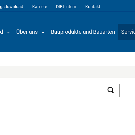
ngsdownload
Karriere
DIBt-intern
Kontakt
nd
Über uns
Bauprodukte und Bauarten
Servi
Suchen