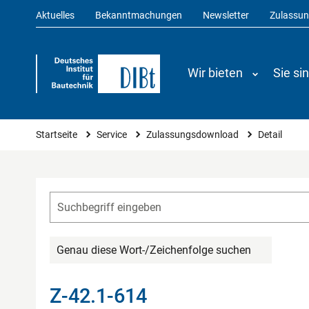
Aktuelles
Bekanntmachungen
Newsletter
Zulassu
Wir bieten
Sie si
Sie sind hier
Startseite
Service
Zulassungsdownload
Detail
Genau diese Wort-/Zeichenfolge suchen
Z-42.1-614