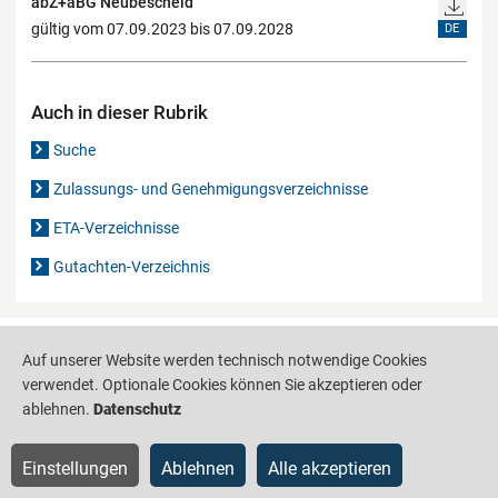
abZ+aBG Neubescheid
gültig vom 07.09.2023 bis 07.09.2028
DE
Auch in dieser Rubrik
Suche
Zulassungs- und Genehmigungsverzeichnisse
ETA-Verzeichnisse
Gutachten-Verzeichnis
Produktinformationsstelle für das Bauwesen
IS-ARGEBAU
Auf unserer Website werden technisch notwendige Cookies
verwendet. Optionale Cookies können Sie akzeptieren oder
Barrierefreiheit
Datenschutz
Impressum
Sitemap
ablehnen.
Datenschutz
Einstellungen
Ablehnen
Alle akzeptieren