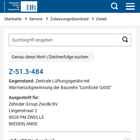
Suchen
Sie sind hier
Startseite
Service
Zulassungsdownload
Detail
Such
Genau diese Wort-/Zeichenfolge suchen
Z-51.3-484
Gegenstand:
Zentrale Lüftungsgeräte mit
Wärmerückgewinnung der Baureihe "ComfoAir Q450"
Ausgestellt für:
Zehnder Group Zwolle BV
Lingenstraat 2
8028 PM ZWOLLE
NIEDERLANDE