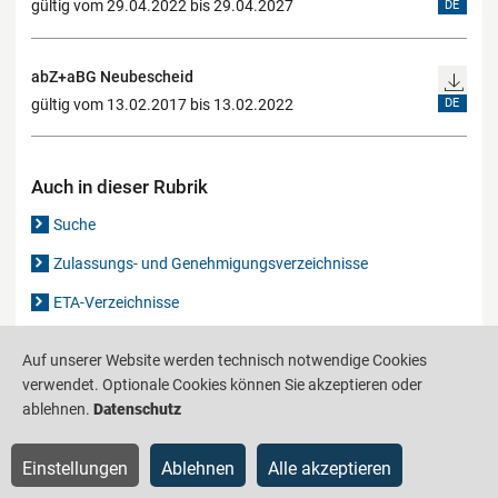
gültig vom 29.04.2022 bis 29.04.2027
DE
abZ+aBG Neubescheid
gültig vom 13.02.2017 bis 13.02.2022
DE
Auch in dieser Rubrik
Suche
Zulassungs- und Genehmigungsverzeichnisse
ETA-Verzeichnisse
Gutachten-Verzeichnis
Auf unserer Website werden technisch notwendige Cookies
verwendet. Optionale Cookies können Sie akzeptieren oder
ablehnen.
Datenschutz
Produktinformationsstelle für das Bauwesen
IS-ARGEBAU
Barrierefreiheit
Datenschutz
Impressum
Sitemap
Einstellungen
Ablehnen
Alle akzeptieren