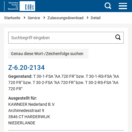
Suchen
Sie sind hier
Startseite
Service
Zulassungsdownload
Detail
Such
Genau diese Wort-/Zeichenfolge suchen
Z-6.20-2134
Gegenstand:
T 30-1-FSA "AA 720 FR" bzw. T 30-1-RS-FSA "AA
720 FR" bzw. T 30-2-FSA "AA 720 FR" bzw. T 30-2-RS-FSA "AA
720 FR"
Ausgestellt für:
KAWNEER Nederland B.V.
Archimedesstraat 9
3846 CT HARDERWIJK
NIEDERLANDE