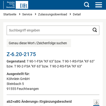
Suchen
Sie sind hier
Startseite
Service
Zulassungsdownload
Detail
Such
Genau diese Wort-/Zeichenfolge suchen
Z-6.20-2175
Gegenstand:
T 90-1-FSA "KF 63" bzw. T 90-1-RS-FSA "KF 63"
bzw. T 90-2-FSA "KF 63" bzw. T 90-2-RS-FSA "KF 63"
Ausgestellt für:
Köhnlein GmbH
Steinbach 5
91555 Feuchtwangen
abZ+aBG Änderungs-/Ergänzungsbescheid