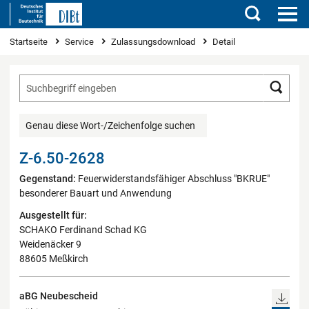
Suchen
Sie sind hier
Startseite
Service
Zulassungsdownload
Detail
Such
Genau diese Wort-/Zeichenfolge suchen
Z-6.50-2628
Gegenstand:
Feuerwiderstandsfähiger Abschluss "BKRUE"
besonderer Bauart und Anwendung
Ausgestellt für:
SCHAKO Ferdinand Schad KG
Weidenäcker 9
88605 Meßkirch
aBG Neubescheid