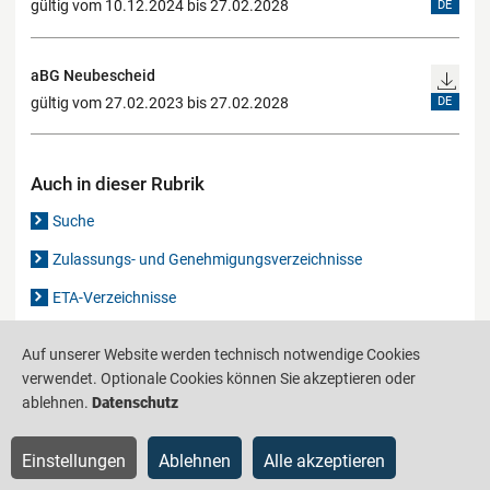
gültig vom 10.12.2024 bis 27.02.2028
DE
aBG Neubescheid
gültig vom 27.02.2023 bis 27.02.2028
DE
Auch in dieser Rubrik
Suche
Zulassungs- und Genehmigungsverzeichnisse
ETA-Verzeichnisse
Gutachten-Verzeichnis
Auf unserer Website werden technisch notwendige Cookies
verwendet. Optionale Cookies können Sie akzeptieren oder
ablehnen.
Datenschutz
Produktinformationsstelle für das Bauwesen
IS-ARGEBAU
Barrierefreiheit
Datenschutz
Impressum
Sitemap
Einstellungen
Ablehnen
Alle akzeptieren