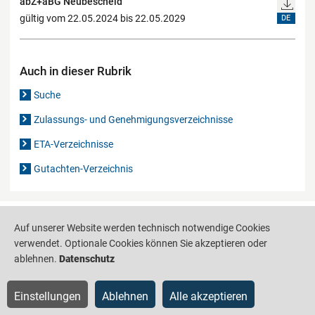
abZ+aBG Neubescheid
gültig vom 22.05.2024 bis 22.05.2029
DE
Auch in dieser Rubrik
Suche
Zulassungs- und Genehmigungsverzeichnisse
ETA-Verzeichnisse
Gutachten-Verzeichnis
Produktinformationsstelle für das Bauwesen
IS-ARGEBAU
Auf unserer Website werden technisch notwendige Cookies
verwendet. Optionale Cookies können Sie akzeptieren oder
Barrierefreiheit
Datenschutz
Impressum
Sitemap
ablehnen.
Datenschutz
Einstellungen
Ablehnen
Alle akzeptieren