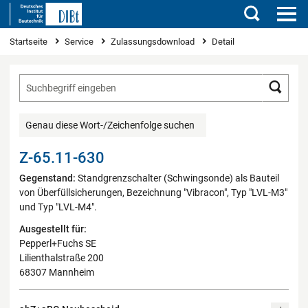
Suchen
Sie sind hier
Startseite
Service
Zulassungsdownload
Detail
Such
Genau diese Wort-/Zeichenfolge suchen
Z-65.11-630
Gegenstand:
Standgrenzschalter (Schwingsonde) als Bauteil
von Überfüllsicherungen, Bezeichnung "Vibracon", Typ "LVL-M3"
und Typ "LVL-M4".
Ausgestellt für:
Pepperl+Fuchs SE
Lilienthalstraße 200
68307 Mannheim