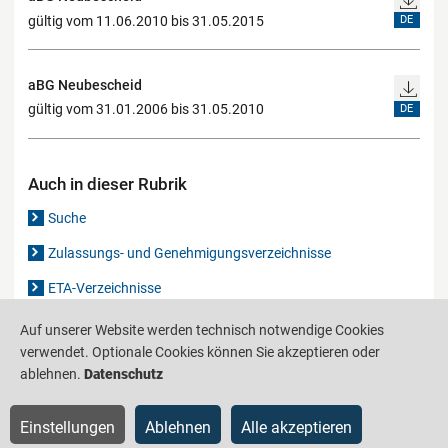
gültig vom 11.06.2010 bis 31.05.2015
DE
aBG Neubescheid
gültig vom 31.01.2006 bis 31.05.2010
DE
Auch in dieser Rubrik
Suche
Zulassungs- und Genehmigungsverzeichnisse
ETA-Verzeichnisse
Gutachten-Verzeichnis
Auf unserer Website werden technisch notwendige Cookies
verwendet. Optionale Cookies können Sie akzeptieren oder
ablehnen.
Datenschutz
Produktinformationsstelle für das Bauwesen
IS-ARGEBAU
Einstellungen
Ablehnen
Alle akzeptieren
Barrierefreiheit
Datenschutz
Impressum
Sitemap