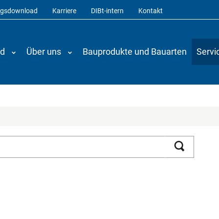
ngsdownload
Karriere
DIBt-intern
Kontakt
nd
Über uns
Bauprodukte und Bauarten
Servi
Suchen