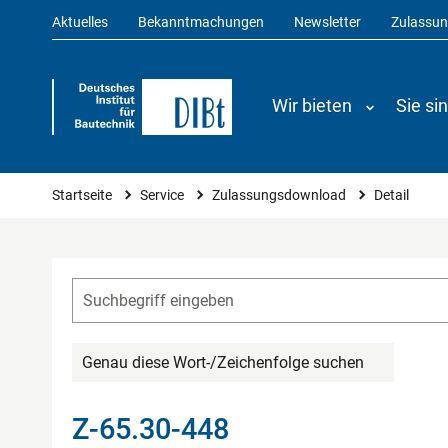
Aktuelles
Bekanntmachungen
Newsletter
Zulassu
Wir bieten
Sie si
Sie sind hier
Startseite
Service
Zulassungsdownload
Detail
Genau diese Wort-/Zeichenfolge suchen
Z-65.30-448