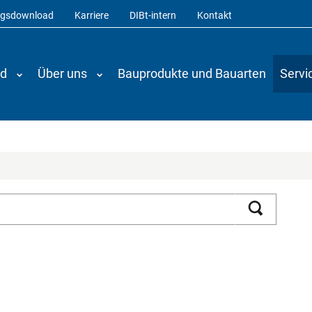
ngsdownload
Karriere
DIBt-intern
Kontakt
nd
Über uns
Bauprodukte und Bauarten
Servi
Suchen