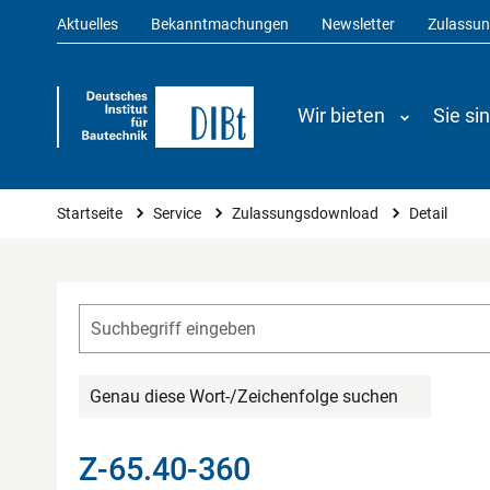
Aktuelles
Bekanntmachungen
Newsletter
Zulassu
Wir bieten
Sie si
Sie sind hier
Startseite
Service
Zulassungsdownload
Detail
Genau diese Wort-/Zeichenfolge suchen
Z-65.40-360