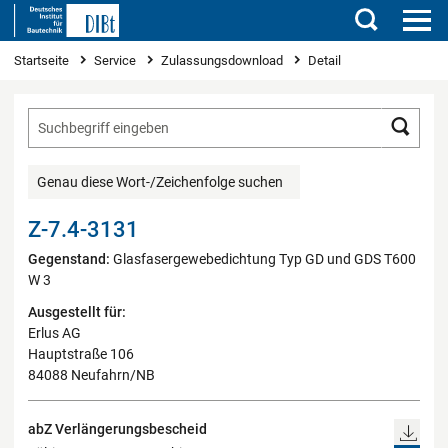
Suchen
Sie sind hier
Startseite
Service
Zulassungsdownload
Detail
Such
Genau diese Wort-/Zeichenfolge suchen
Z-7.4-3131
Gegenstand:
Glasfasergewebedichtung Typ GD und GDS T600
W 3
Ausgestellt für:
Erlus AG
Hauptstraße 106
84088 Neufahrn/NB
abZ Verlängerungsbescheid