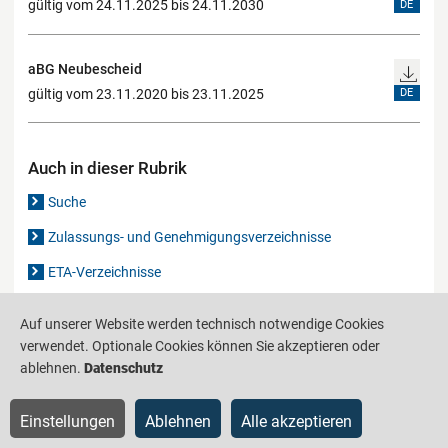
gültig vom 24.11.2025 bis 24.11.2030
DE
aBG Neubescheid
gültig vom 23.11.2020 bis 23.11.2025
DE
Auch in dieser Rubrik
Suche
Zulassungs- und Genehmigungsverzeichnisse
ETA-Verzeichnisse
Gutachten-Verzeichnis
Auf unserer Website werden technisch notwendige Cookies
verwendet. Optionale Cookies können Sie akzeptieren oder
ablehnen.
Datenschutz
Produktinformationsstelle für das Bauwesen
IS-ARGEBAU
Barrierefreiheit
Datenschutz
Impressum
Sitemap
Einstellungen
Ablehnen
Alle akzeptieren