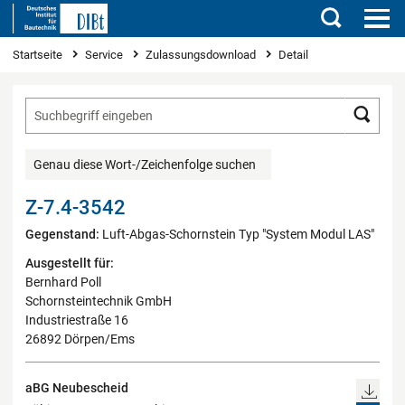
Suchen
Sie sind hier
Startseite
Service
Zulassungsdownload
Detail
Such
Genau diese Wort-/Zeichenfolge suchen
Z-7.4-3542
Gegenstand:
Luft-Abgas-Schornstein Typ "System Modul LAS"
Ausgestellt für:
Bernhard Poll
Schornsteintechnik GmbH
Industriestraße 16
26892 Dörpen/Ems
aBG Neubescheid