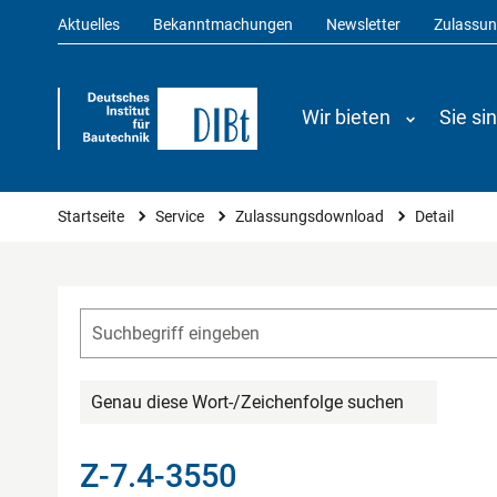
Aktuelles
Bekanntmachungen
Newsletter
Zulassu
Wir bieten
Sie si
Sie sind hier
Startseite
Service
Zulassungsdownload
Detail
Genau diese Wort-/Zeichenfolge suchen
Z-7.4-3550