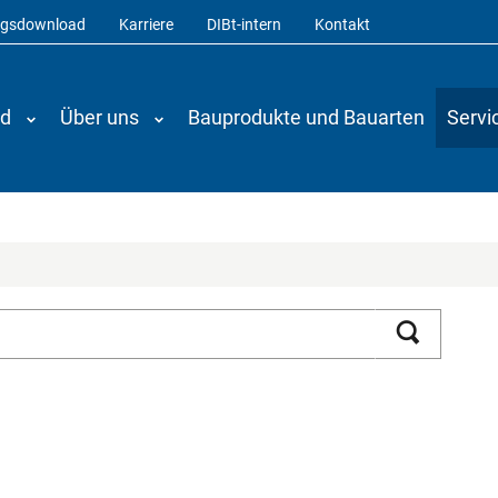
ngsdownload
Karriere
DIBt-intern
Kontakt
nd
Über uns
Bauprodukte und Bauarten
Servi
Suchen