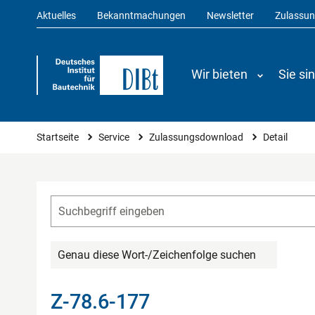
Aktuelles
Bekanntmachungen
Newsletter
Zulassu
Wir bieten
Sie si
Sie sind hier
Startseite
Service
Zulassungsdownload
Detail
Genau diese Wort-/Zeichenfolge suchen
Z-78.6-177