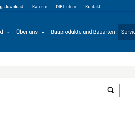
ngsdownload
Karriere
DIBt-intern
Kontakt
nd
Über uns
Bauprodukte und Bauarten
Servi
Suchen