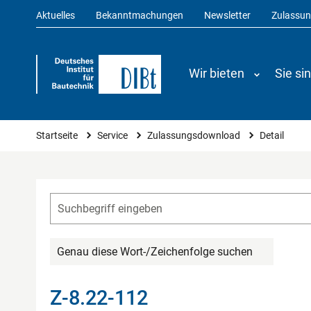
Aktuelles
Bekanntmachungen
Newsletter
Zulassu
Wir bieten
Sie si
Sie sind hier
Startseite
Service
Zulassungsdownload
Detail
Genau diese Wort-/Zeichenfolge suchen
Z-8.22-112