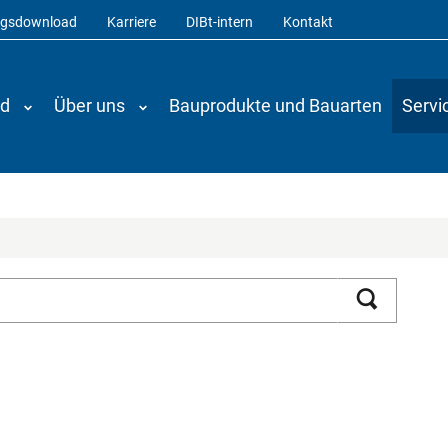
ngsdownload
Karriere
DIBt-intern
Kontakt
nd
Über uns
Bauprodukte und Bauarten
Servi
Suchen