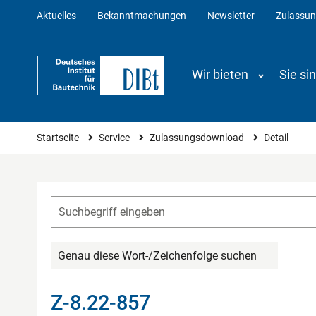
Aktuelles
Bekanntmachungen
Newsletter
Zulassu
Wir bieten
Sie si
Sie sind hier
Startseite
Service
Zulassungsdownload
Detail
Genau diese Wort-/Zeichenfolge suchen
Z-8.22-857