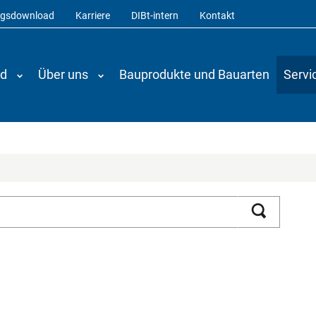
ngsdownload
Karriere
DIBt-intern
Kontakt
nd
Über uns
Bauprodukte und Bauarten
Servi
Suchen