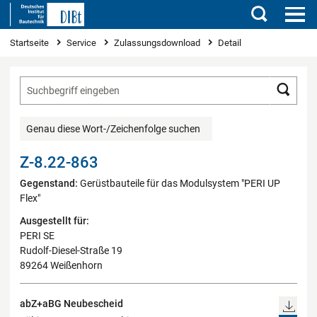
Suchen
Sie sind hier
Startseite
Service
Zulassungsdownload
Detail
Such
Genau diese Wort-/Zeichenfolge suchen
Z-8.22-863
Gegenstand:
Gerüstbauteile für das Modulsystem "PERI UP
Flex"
Ausgestellt für:
PERI SE
Rudolf-Diesel-Straße 19
89264 Weißenhorn
abZ+aBG Neubescheid