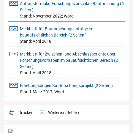
docx-Datei
Antragsformular Forschungsvorschlag Bauforschung (6
Seiten )
Stand: November 2022; Word
pdf-Datei
Merkblatt für Bauforschungsanträge im
bauaufsichtlichen Bereich (2 Seiten )
Stand: April 2018
pdf-Datei
Merkblatt für Zwischen- und Abschlussberichte über
Forschungsvorhaben im bauaufsichtlichen Bereich (2
Seiten )
Stand: April 2018
docx-Datei
Erhebungsbogen Bauforschungsprojekt (2 Seiten )
Stand: März 2017; Word
Drucken
Weiterempfehlen
Kontaktdaten