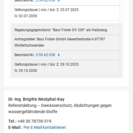
Z-59.62-556
Z: 25.07.2025
G: 02.07.2030
"Baur Folien DV 200" als Halbzeug
Baur Folien GmbH Gewerbestraße 6 87787
Wolfertschwenden
Z-59.62-558
Z: 29.10.2025
G: 29.10.2030
Kontaktdaten
Dr.-Ing. Brigitte Westphal-Kay
Referatsleitung – Gewässerschutz, Abdichtungen gegen
wassergefährdende Stoffe
Tel.:
+49 30 78730-319
E-Mail:
Per E-Mail kontaktieren