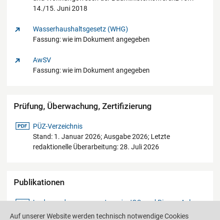
14./15. Juni 2018
Wasserhaushaltsgesetz (WHG)
Fassung: wie im Dokument angegeben
AwSV
Fassung: wie im Dokument angegeben
Prüfung, Überwachung, Zertifizierung
pdf-Datei
PÜZ-Verzeichnis
Stand: 1. Januar 2026; Ausgabe 2026; Letzte
redaktionelle Überarbeitung: 28. Juli 2026
Publikationen
pdf-Datei
Leckageerkennungssysteme in JGS- und Biogas-Anlagen
Stand: Januar 2020
Auf unserer Website werden technisch notwendige Cookies