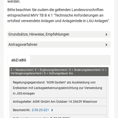
werden.
Bitte beachten Sie zudem die geltenden Landesvorschriften
entsprechend MVV TB B 4.1 "Technische Anforderungen an
ortsfest verwendete Anlagen und Anlagenteile in LAU-Anlagen".
Grundsätze, Hinweise, Empfehlungen
Antragsverfahren
abZ/aBG
aBG
Z
Neubescheid
E
Ergänzungsbescheid
Ä
Änderungsbescheid
V
Verlängerungsbescheid
G
Geltungsdauer bis
Regelungsgegenstand
Antragsteller
Bescheid-Nr.
Geltungsdauer
"AGW-System" als Auskleidung von
von / bis
Erdbecken mit Leckageerkennungseinrichtung zur Verwendung
in JGS-Anlagen
AGW GmbH Am Dobben 14 26639 Wiesmoor
Z-59.25-321