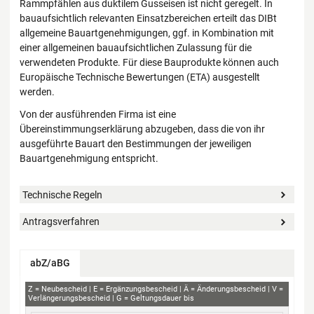
Rammpfählen aus duktilem Gusseisen ist nicht geregelt. In
bauaufsichtlich relevanten Einsatzbereichen erteilt das DIBt
allgemeine Bauartgenehmigungen, ggf. in Kombination mit
einer allgemeinen bauaufsichtlichen Zulassung für die
verwendeten Produkte. Für diese Bauprodukte können auch
Europäische Technische Bewertungen (ETA) ausgestellt
werden.
Von der ausführenden Firma ist eine
Übereinstimmungserklärung abzugeben, dass die von ihr
ausgeführte Bauart den Bestimmungen der jeweiligen
Bauartgenehmigung entspricht.
Technische Regeln
Antragsverfahren
abZ/aBG
abZ+aBG
Z
Neubescheid
E
Ergänzungsbescheid
Ä
Änderungsbescheid
V
Verlängerungsbescheid
G
Geltungsdauer bis