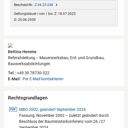
Z-34.25-248
Z: 18.07.2025
G: 25.06.2030
Kontaktdaten
Bettina Hemme
Referatsleitung – Mauerwerksbau, Erd- und Grundbau,
Bauwerksabdichtungen
Tel.:
+49 30 78730-322
E-Mail:
Per E-Mail kontaktieren
Rechtsgrundlagen
pdf-Datei
MBO 2002, geändert September 2024
Fassung: November 2002 – zuletzt geändert durch
Beschluss der Bauministerkonferenz vom 26./27.
September 2024