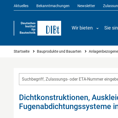
Aktuelles
Bekanntmachungen
Newsletter
Zulassu
Wir bieten
Sie si
Sie sind hier
Startseite
Bauprodukte und Bauarten
Anlagenbezogene
Dichtkonstruktionen, Auskle
Fugenabdichtungssysteme i