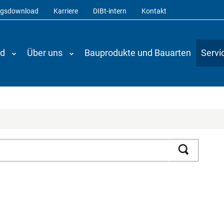
ngsdownload
Karriere
DIBt-intern
Kontakt
nd
Über uns
Bauprodukte und Bauarten
Servi
Suchen