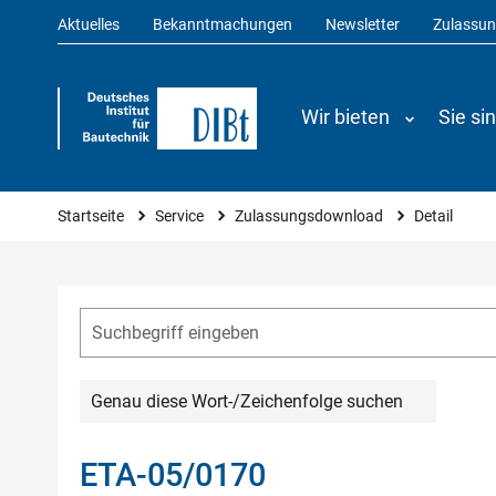
Aktuelles
Bekanntmachungen
Newsletter
Zulassu
Wir bieten
Sie si
Sie sind hier
Startseite
Service
Zulassungsdownload
Detail
Genau diese Wort-/Zeichenfolge suchen
ETA-05/0170